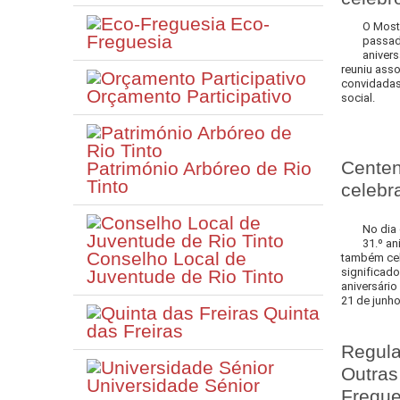
Eco-
O Moste
Freguesia
passado
aniver
reuniu asso
convidadas
Orçamento Participativo
social.
Centen
Património Arbóreo de Rio
Tinto
celebr
No dia 
31.º an
Conselho Local de
também ce
significad
Juventude de Rio Tinto
aniversário
21 de junho
Quinta
das Freiras
Regula
Outras
Universidade Sénior
Fregue