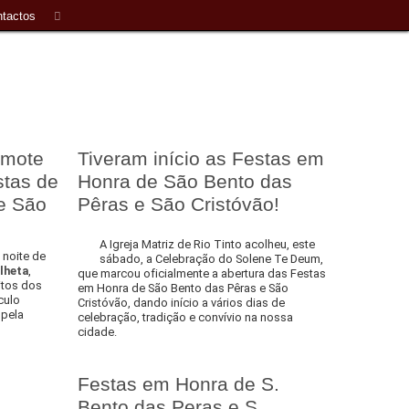
tactos
 mote
Tiveram início as Festas em
stas de
Honra de São Bento das
e São
Pêras e São Cristóvão!
A Igreja Matriz de Rio Tinto acolheu, este
 noite de
sábado, a Celebração do Solene Te Deum,
lheta
,
que marcou oficialmente a abertura das Festas
itos dos
em Honra de São Bento das Pêras e São
culo
Cristóvão, dando início a vários dias de
 pela
celebração, tradição e convívio na nossa
cidade.
Festas em Honra de S.
Bento das Peras e S.