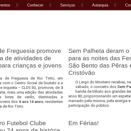
ventos
Conhecer
Serviços
Autarquia
Con
de Freguesia promove
Sem Palheta deram o
 de atividades de
para as noites das Fe
para crianças e jovens
São Bento das Pêras 
Cristóvão
a de Freguesia de Rio Tinto, em
O Largo do Mosteiro recebeu, na
a com o Centro Social de Soutelo e a
sábado, o concerto dos
Sem Pa
 Inquieta – CLDS 5G, promove, de
3
banda de tributo aos grandes êx
sto
, mais uma edição das atividades
anos 80, proporcionando um espetá
 livres de verão, destinadas a
marcado pela música, pela energia e
 jovens dos
6 aos 14 anos
, residentes
participação do público.
a de Rio Tinto.
ro Futebol Clube
Em Férias!
ou 74 anos de história