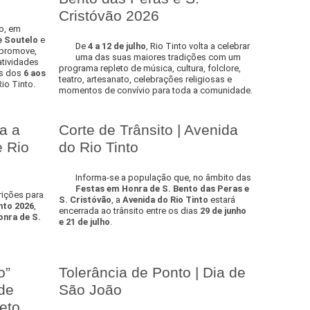
Cristóvão 2026
o, em
e Soutelo
e
De
4 a 12 de julho
, Rio Tinto volta a celebrar
 promove,
uma das suas maiores tradições com um
tividades
programa repleto de música, cultura, folclore,
as dos
6 aos
teatro, artesanato, celebrações religiosas e
Rio Tinto.
momentos de convívio para toda a comunidade.
a a
Corte de Trânsito | Avenida
e Rio
do Rio Tinto
Informa-se a população que, no âmbito das
Festas em Honra de S. Bento das Peras e
rições para
S. Cristóvão
, a
Avenida do Rio Tinto
estará
nto 2026
,
encerrada ao trânsito entre os dias
29 de junho
nra de S.
e 21 de julho
.
o”
Tolerância de Ponto | Dia de
de
São João
eto