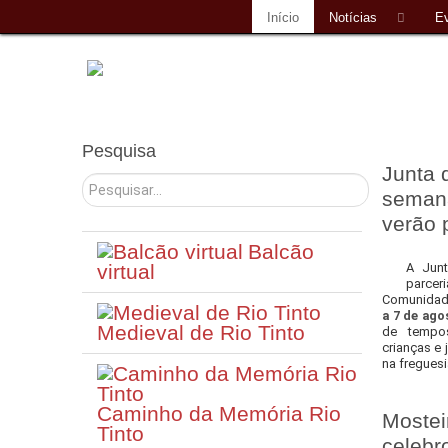
Início
Notícias
E
Pesquisa
Junta 
Pesquisar
semana
verão 
Balcão
virtual
A Junt
parceri
Comunidade
a 7 de ago
Medieval de Rio Tinto
de tempos
crianças e
na freguesi
Caminho da Memória Rio
Mostei
Tinto
celebr