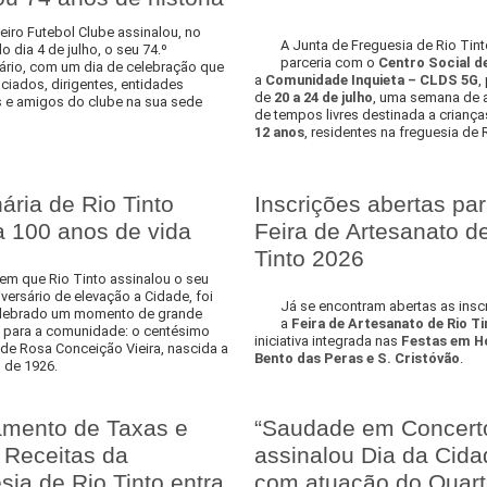
iro Futebol Clube assinalou, no
A Junta de Freguesia de Rio Tint
 dia 4 de julho, o seu 74.º
parceria com o
Centro Social d
sário, com um dia de celebração que
a
Comunidade Inquieta – CLDS 5G
,
ciados, dirigentes, entidades
de
20 a 24 de julho
, uma semana de a
 e amigos do clube na sua sede
de tempos livres destinada a crianç
12 anos
, residentes na freguesia de 
ária de Rio Tinto
Inscrições abertas par
a 100 anos de vida
Feira de Artesanato d
Tinto 2026
em que Rio Tinto assinalou o seu
iversário de elevação a Cidade, foi
Já se encontram abertas as insc
lebrado um momento de grande
a
Feira de Artesanato de Rio Ti
o para a comunidade: o centésimo
iniciativa integrada nas
Festas em Ho
 de Rosa Conceição Vieira, nascida a
Bento das Peras e S. Cristóvão
.
 de 1926.
mento de Taxas e
“Saudade em Concert
 Receitas da
assinalou Dia da Cida
sia de Rio Tinto entra
com atuação do Quart