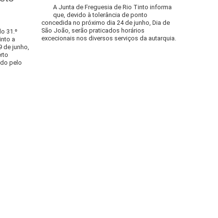
A Junta de Freguesia de Rio Tinto informa
que, devido à tolerância de ponto
concedida no próximo dia 24 de junho, Dia de
São João, serão praticados horários
o 31.º
excecionais nos diversos serviços da autarquia.
into a
9 de junho,
rto
ado pelo