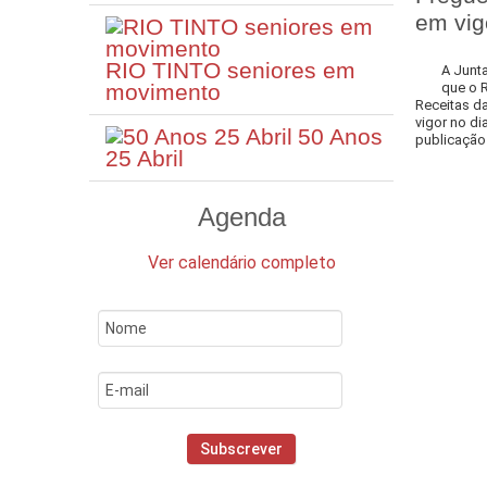
em vig
RIO TINTO seniores em
A Junta
movimento
que o 
Receitas da
vigor no di
50 Anos
publicação 
25 Abril
Agenda
Ver calendário completo